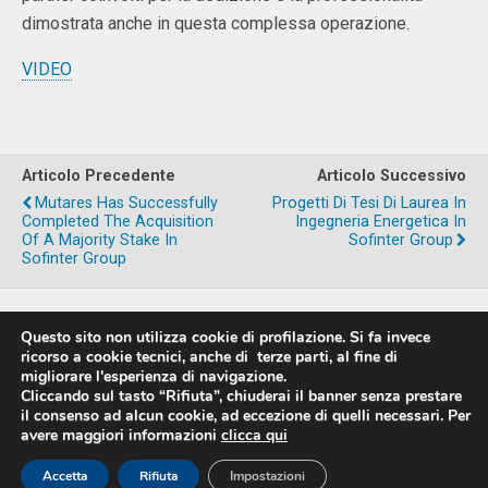
dimostrata anche in questa complessa operazione.
VIDEO
Articolo Precedente
Articolo Successivo
Mutares Has Successfully
Progetti Di Tesi Di Laurea In
Completed The Acquisition
Ingegneria Energetica In
Of A Majority Stake In
Sofinter Group
Sofinter Group
Questo sito non utilizza cookie di profilazione. Si fa invece
Torna su
ricorso a cookie tecnici, anche di terze parti, al fine di
migliorare l'esperienza di navigazione.
Cliccando sul tasto “Rifiuta”, chiuderai il banner senza prestare
Dispositivo Portatile
Pc Desktop
il consenso ad alcun cookie, ad eccezione di quelli necessari. Per
avere maggiori informazioni
clicca qui
Sviluppato con
WPtouch Mobile Suite for WordPress
Accetta
Rifiuta
Impostazioni